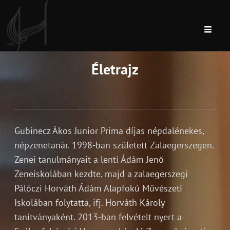
Életrajz
Gubinecz Ákos Junior Prima díjas népdalénekes,
népzenetanár. 1998-ban született Zalaegerszegen.
Zenei tanulmányait a lenti Ádám Jenő
Zeneiskolában kezdte, majd a zalaegerszegi
Pálóczi Horváth Ádám Alapfokú Művészeti
Iskolában folytatta, ifj. Horváth Károly
tanítványaként. 2013-ban felvételt nyert a