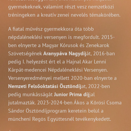
gyermekeknek, valamint részt vesz nemzetközi
tréningeken a kreatív zenei nevelés témakörében.
A fiatal művész gyermekkora óta több
népdaléneklési versenyen is megfordult. 2015-
ben elnyerte a Magyar Kórusok és Zenekarok
Szövetségének
Aranypáva Nagydíj
át, 2016-ban
pedig I. helyezést ért el a Hajnal Akar Lenni
Kárpát-medencei Népdaléneklési Versenyen.
Versenyeredményei mellett 2020-ban elnyerte a
Nemzeti Felsőoktatási Ösztöndíj
at, 2022-ben
pedig munkásságát
Junior Prima díj
jal
jutalmazták. 2023-2024-ben Ákos a Kőrösi Csoma
Sándor Ösztöndíjprogram keretein belül a
müncheni Regös Együttesnél tevékenykedett.