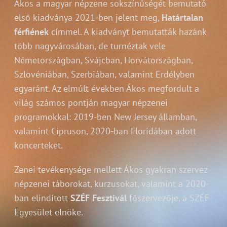
Ákos a magyar népzene sokszínűségét bemutató
első kiadványa 2021-ben jelent meg,
Határtalan
férfiének
címmel. A kiadványt bemutatták hazánk
több nagyvárosában, de turnéztak vele
Németországban, Svájcban, Horvátországban,
Szlovéniában, Szerbiában, valamint Erdélyben
egyaránt. Az elmúlt években Ákos megfordult a
világ számos pontján magyar népzenei
programokkal: 2019-ben New Jersey államban,
valamint Cipruson, 2020-ban Floridában adott
koncerteket.
Zenei tevékenysége mellett Ákos gyakran szervez
népzenei táborokat, kurzusokat, valamint a 2020-
ban elindított
SZÉF Fesztivál
főszervezője, a SZÉF
Egyesület elnöke.