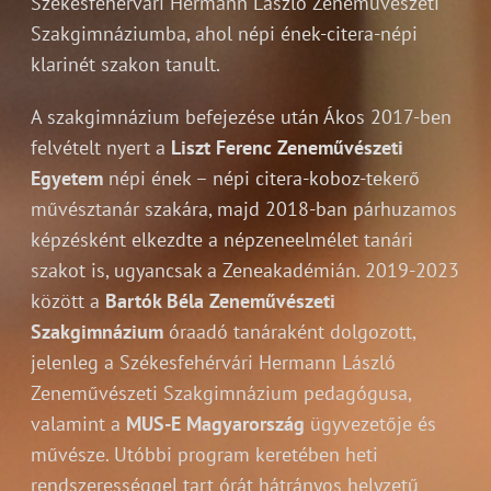
Székesfehérvári Hermann László Zeneművészeti
Szakgimnáziumba, ahol népi ének-citera-népi
klarinét szakon tanult.
A szakgimnázium befejezése után Ákos 2017-ben
felvételt nyert a
Liszt Ferenc Zeneművészeti
Egyetem
népi ének – népi citera-koboz-tekerő
művésztanár szakára, majd 2018-ban párhuzamos
képzésként elkezdte a népzeneelmélet tanári
szakot is, ugyancsak a Zeneakadémián. 2019-2023
között a
Bartók Béla Zeneművészeti
Szakgimnázium
óraadó tanáraként dolgozott,
jelenleg a Székesfehérvári Hermann László
Zeneművészeti Szakgimnázium pedagógusa,
valamint a
MUS-E Magyarország
ügyvezetője és
művésze. Utóbbi program keretében heti
rendszerességgel tart órát hátrányos helyzetű