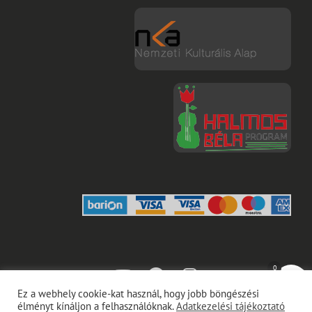
0
youtube
facebook
instagram
Ez a webhely cookie-kat használ, hogy jobb böngészési
élményt kínáljon a felhasználóknak.
Adatkezelési tájékoztató