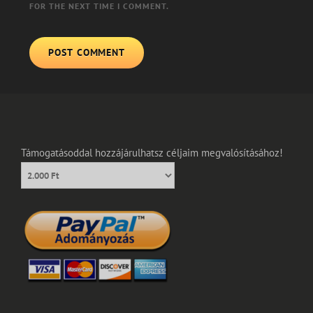
FOR THE NEXT TIME I COMMENT.
Támogatásoddal hozzájárulhatsz céljaim megvalósításához!