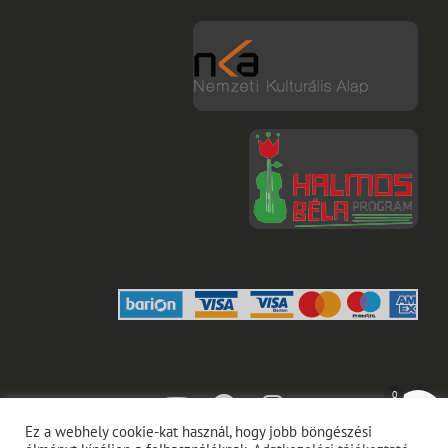
youtube
facebook
instagram
0
Ez a webhely cookie-kat használ, hogy jobb böngészési