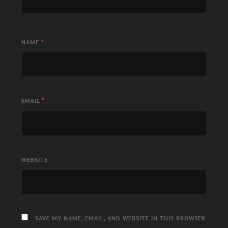
NAME
*
EMAIL
*
WEBSITE
SAVE MY NAME, EMAIL, AND WEBSITE IN THIS BROWSER