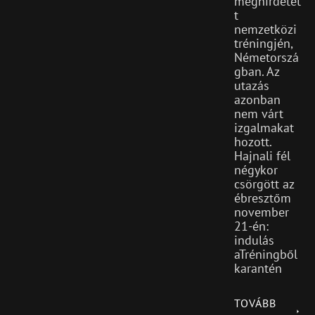
meghirdetet
t
nemzetközi
tréningjén,
Németorszá
gban. Az
utazás
azonban
nem várt
izgalmakat
hozott.
Hajnali fél
négykor
csörgött az
ébresztőm
november
21-én:
indulás
aTréningből
karantén
TOVÁBB