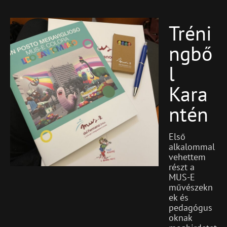
Tréni
Blog
Featured
Ngbő
L
Kara
Ntén
Első
alkalommal
vehettem
részt a
MUS-E
művészekn
ek és
pedagógus
oknak