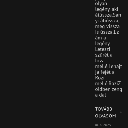
olyan
legény, aki
átússza.San
yi átiússza,
meg vissza
is ússza,Ez
ám a
legény.
Leteszi
szűrét a
lova
mellé,Lehajt
ja fejét a
Rozi
mellé.RoziZ
öldben zeng
a dal
TOVÁBB
OLVASOM
Jul 6, 2025