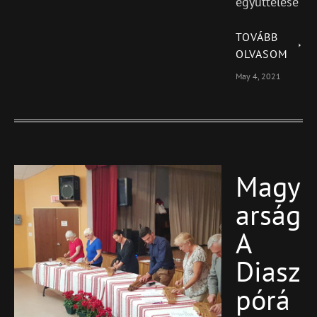
együttélése
TOVÁBB
OLVASOM
May 4, 2021
Magy
Blog
Featured
Arság
A
Diasz
Pórá