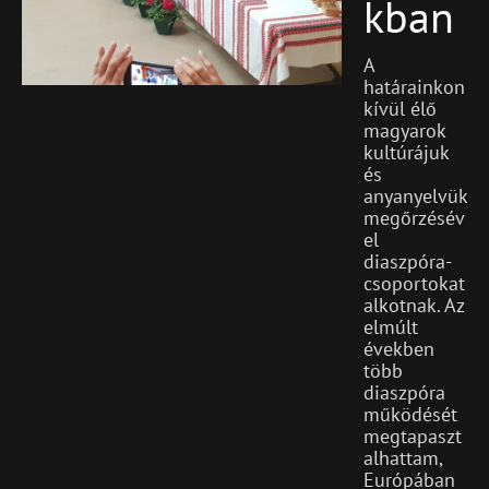
Kban
A
határainkon
kívül élő
magyarok
kultúrájuk
és
anyanyelvük
megőrzésév
el
diaszpóra-
csoportokat
alkotnak. Az
elmúlt
években
több
diaszpóra
működését
megtapaszt
alhattam,
Európában