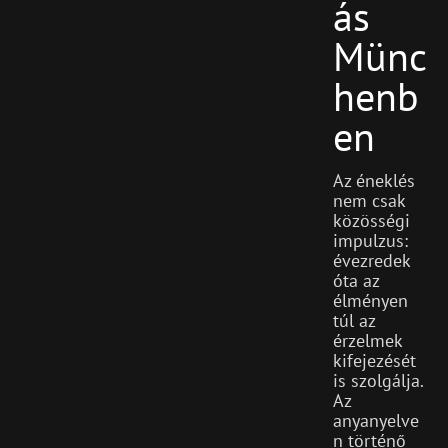
Ás
Münc
Henb
En
Az éneklés
nem csak
közösségi
impulzus:
évezredek
óta az
élményen
túl az
érzelmek
kifejezését
is szolgálja.
Az
anyanyelve
n történő