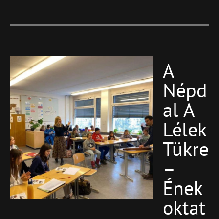
A
Blog
Featured
Népd
Al A
Lélek
Tükre
–
Ének
Oktat