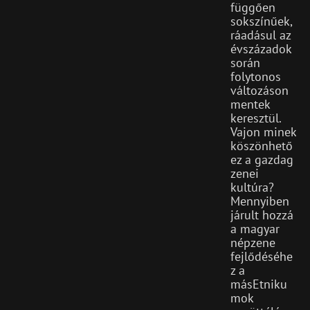
függően
sokszínűek,
ráadásul az
évszázadok
során
folytonos
változáson
mentek
keresztül.
Vajon minek
köszönhető
ez a gazdag
zenei
kultúra?
Mennyiben
járult hozzá
a magyar
népzene
fejlődéséhe
z a
másEtniku
mok