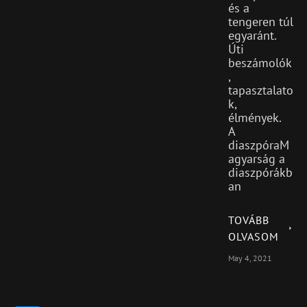
és a
tengeren túl
egyaránt.
Úti
beszámolók
,
tapasztalato
k,
élmények.
A
diaszpóraM
agyarság a
diaszpórákb
an
TOVÁBB
OLVASOM
May 4, 2021