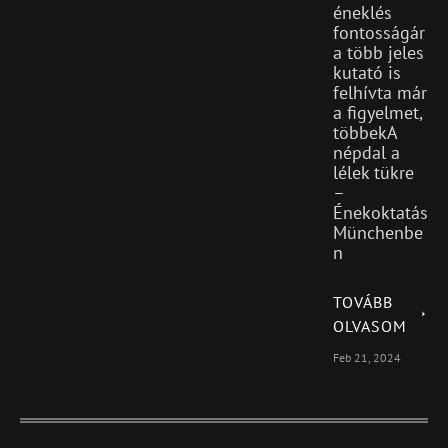
éneklés
fontosságár
a több jeles
kutató is
felhívta már
a figyelmet,
többekA
népdal a
lélek tükre
–
Énekoktatás
Münchenbe
n
TOVÁBB
OLVASOM
Feb 21, 2024