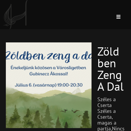
POST LIST #3
Zöld
Blog
Uncategorized
Ben
Zeng
A Dal
Széles a
Cserta
Széles a
Cserta,
magas a
partja,Nincs