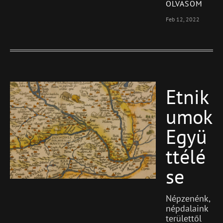
OLVASOM
Feb 12, 2022
Etnik
Blog
Featured
Umok
Együ
Ttélé
Se
Népzenénk,
népdalaink
területtől