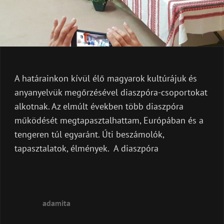
A határainkon kívül élő magyarok kultúrájuk és
anyanyelvük megőrzésével diaszpóra-csoportokat
alkotnak. Az elmúlt években több diaszpóra
működését megtapasztalhattam, Európában és a
tengeren túl egyaránt. Úti beszámolók,
tapasztalatok, élmények. A diaszpóra
MAGYARSÁG
A
adamita
DIASZPÓRÁKBAN