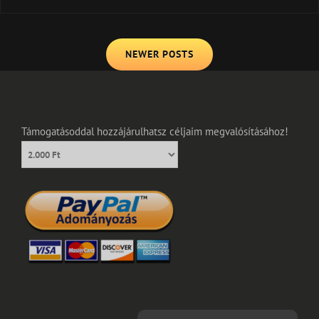
SZELLEMÉBEN
Posts
NEWER POSTS
navigation
Támogatásoddal hozzájárulhatsz céljaim megvalósításához!