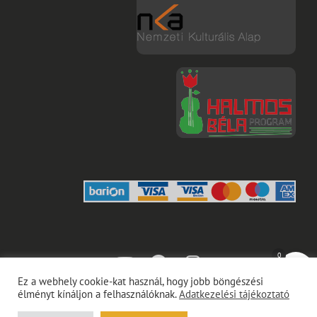
0
youtube
facebook
instagram
Ez a webhely cookie-kat használ, hogy jobb böngészési
élményt kínáljon a felhasználóknak.
Adatkezelési tájékoztató
Copyright © 2026
Gubinecz Ákos
Adatkezelési Tájékoztató
|