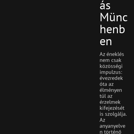
Ás
Münc
Henb
En
Az éneklés
nem csak
közösségi
impulzus:
évezredek
óta az
élményen
túl az
érzelmek
kifejezését
is szolgálja.
Az
anyanyelve
n történő