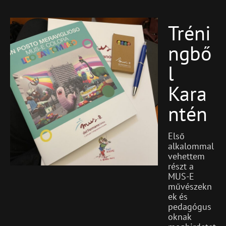
Tréni
Blog
Featured
Ngbő
L
Kara
Ntén
Első
alkalommal
vehettem
részt a
MUS-E
művészekn
ek és
pedagógus
oknak