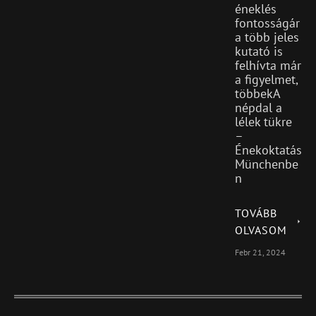
éneklés
fontosságár
a több jeles
kutató is
felhívta már
a figyelmet,
többekA
népdal a
lélek tükre
–
Énekoktatás
Münchenbe
n
TOVÁBB
OLVASOM
Febr 21, 2024