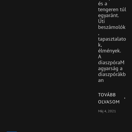
és a
tengeren túl
egyaránt.
Úti
beszámolók
,
tapasztalato
k,
élmények.
A
diaszpóraM
agyarság a
diaszpórákb
an
TOVÁBB
OLVASOM
Máj 4, 2021