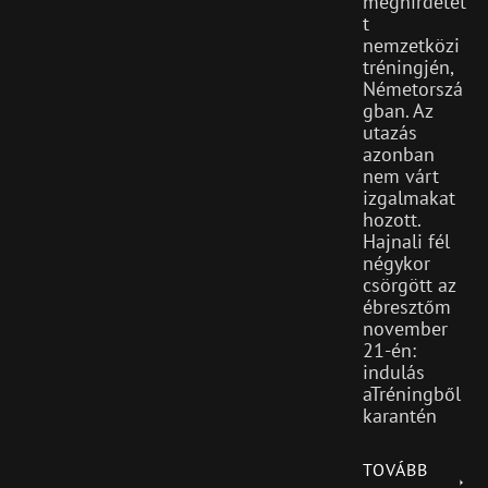
meghirdetet
t
nemzetközi
tréningjén,
Németorszá
gban. Az
utazás
azonban
nem várt
izgalmakat
hozott.
Hajnali fél
négykor
csörgött az
ébresztőm
november
21-én:
indulás
aTréningből
karantén
TOVÁBB