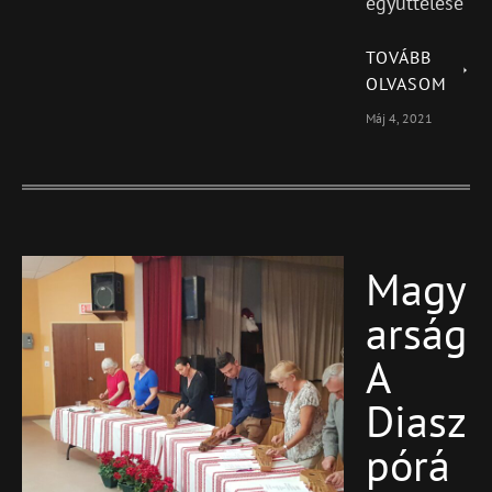
együttélése
TOVÁBB
OLVASOM
Máj 4, 2021
Magy
Blog
Featured
Arság
A
Diasz
Pórá