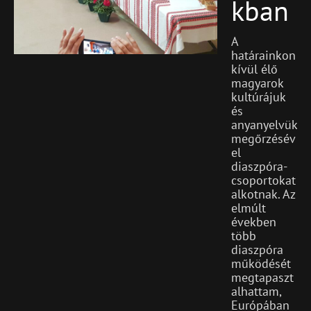
Kban
A
határainkon
kívül élő
magyarok
kultúrájuk
és
anyanyelvük
megőrzésév
el
diaszpóra-
csoportokat
alkotnak. Az
elmúlt
években
több
diaszpóra
működését
megtapaszt
alhattam,
Európában