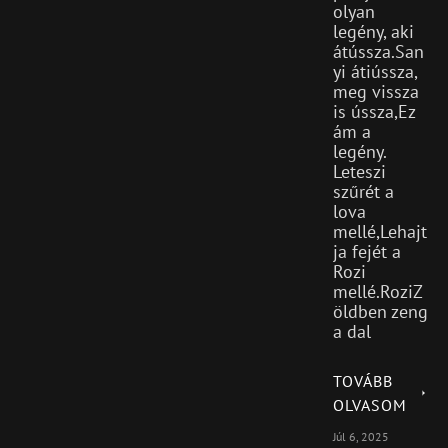
olyan
legény, aki
átússza.San
yi átiússza,
meg vissza
is ússza,Ez
ám a
legény.
Leteszi
szűrét a
lova
mellé,Lehajt
ja fejét a
Rozi
mellé.RoziZ
öldben zeng
a dal
TOVÁBB
OLVASOM
Júl 6, 2025