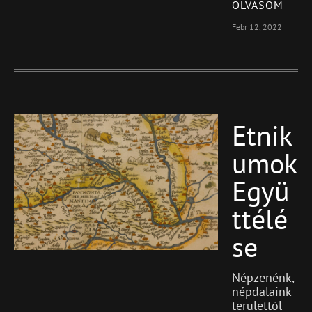
OLVASOM
Febr 12, 2022
Etnik
Blog
Featured
Umok
Együ
Ttélé
Se
Népzenénk,
népdalaink
területtől