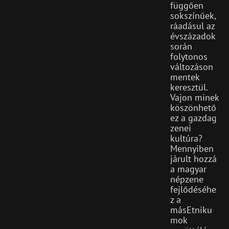
függően
sokszínűek,
ráadásul az
évszázadok
során
folytonos
változáson
mentek
keresztül.
Vajon minek
köszönhető
ez a gazdag
zenei
kultúra?
Mennyiben
járult hozzá
a magyar
népzene
fejlődéséhe
z a
másEtniku
mok