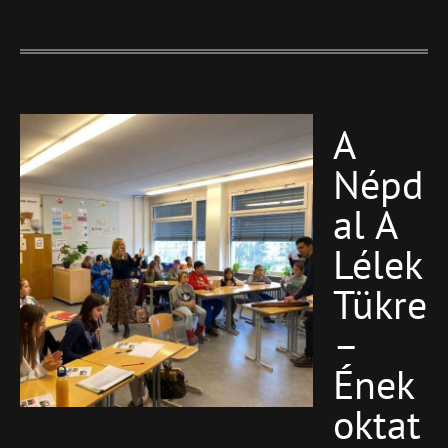
A
Blog
Featured
Népd
Al A
Lélek
Tükre
–
Ének
Oktat