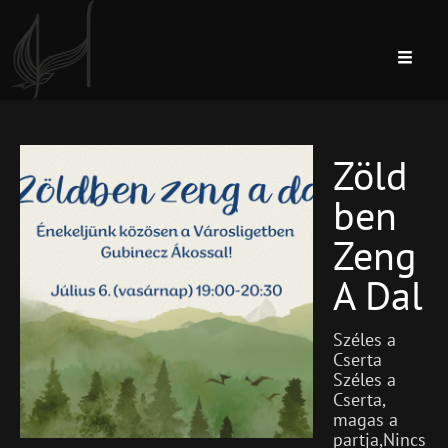
POST LIST #3
Zöld
Blog
Uncategorized
Ben
Zeng
A Dal
Széles a
Cserta
Széles a
Cserta,
magas a
partja,Nincs