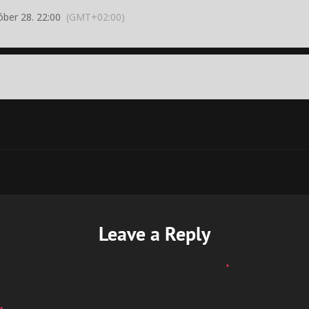
óber 28. 22:00
(GMT+02:00)
Leave a Reply
address will not be published.
Required fields are marked
*