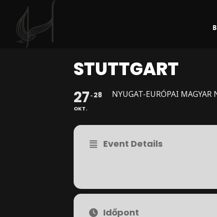
B
GUBINECZ ÁKOS
Folk Singer
STUTTGART
27
NYUGAT-EURÓPAI MAGYAR 
28
OKT.
Event Details
Időpont