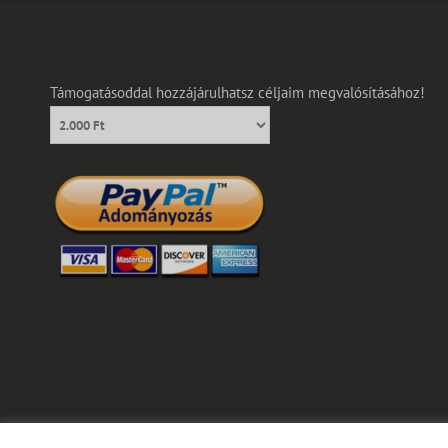
Támogatásoddal hozzájárulhatsz céljaim megvalósításához!
C