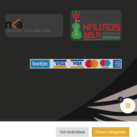
0
es
Süti beállítások
Összes elfogadása