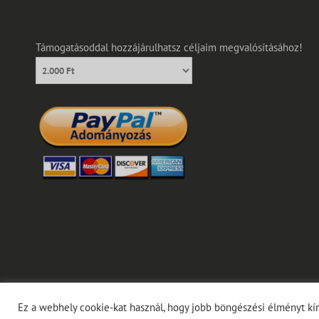
Támogatásoddal hozzájárulhatsz céljaim megvalósításához!
C
Ez a webhely cookie-kat használ, hogy jobb böngészési élményt kín