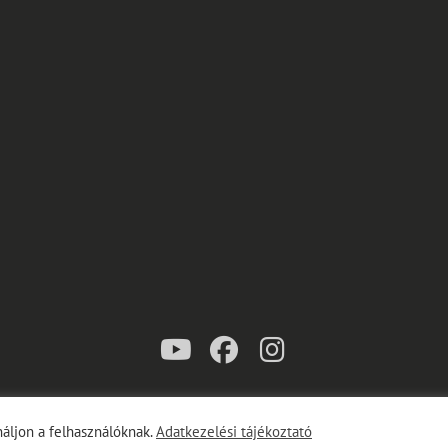
youtube
facebook
instagram
opyright © 2026
Gubinecz Ákos
Adatkezelési Tájékoztató
|
Euphony By
Catch Them
áljon a felhasználóknak.
Adatkezelési tájékoztató