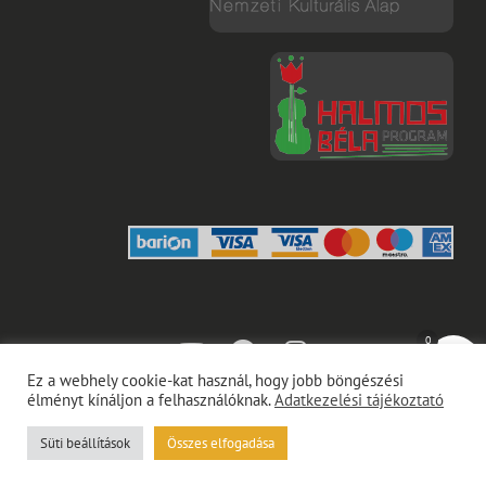
youtube
facebook
instagram
0
Ez a webhely cookie-kat használ, hogy jobb böngészési
élményt kínáljon a felhasználóknak.
Adatkezelési tájékoztató
Copyright © 2026
Gubinecz Ákos
Adatkezelési Tájékoztató
|
Süti beállítások
Euphony By
Összes elfogadása
Catch Themes