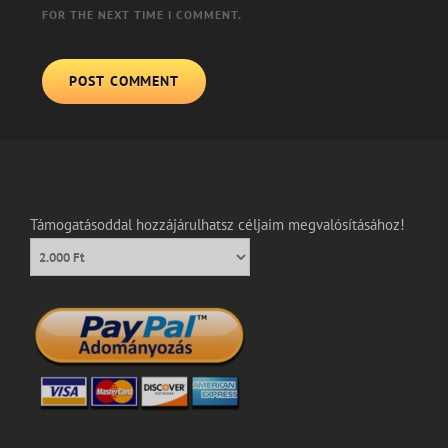
FOR THE NEXT TIME I COMMENT.
Támogatásoddal hozzájárulhatsz céljaim megvalósításához!