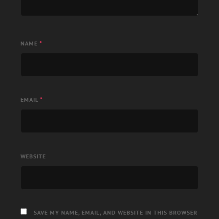
NAME
*
EMAIL
*
WEBSITE
SAVE MY NAME, EMAIL, AND WEBSITE IN THIS BROWSER