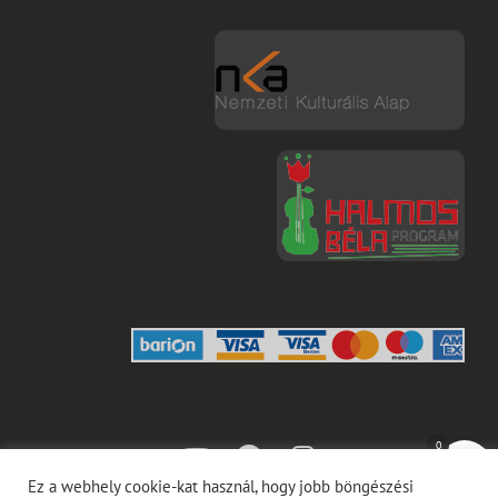
youtube
facebook
instagram
0
Ez a webhely cookie-kat használ, hogy jobb böngészési