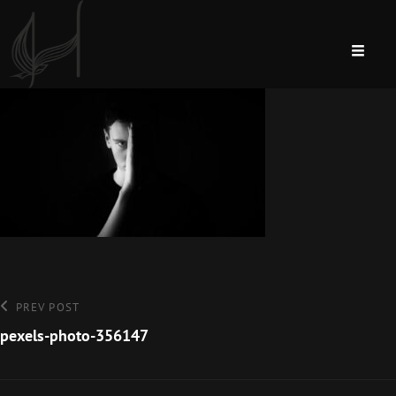
Post
Previous
PREV POST
Post
pexels-photo-356147
navigation