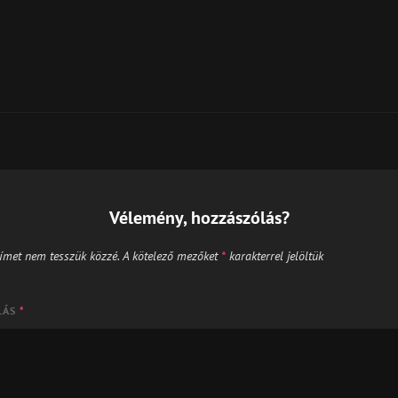
Next
Post
Vélemény, hozzászólás?
ímet nem tesszük közzé.
A kötelező mezőket
*
karakterrel jelöltük
LÁS
*