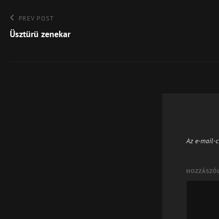
Bejegyzés
Previous
PREV POST
Post
Üsztürü zenekar
navigáció
Az e-mail-c
HOZZÁSZÓ