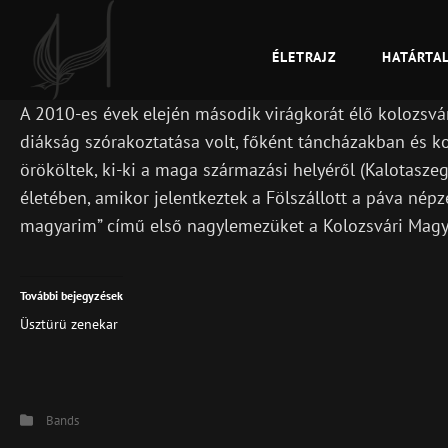
ÉLETRAJZ
HATÁRTA
GUBINECZ ÁKOS
Népdalénekes
A 2010-es évek elején második virágkorát élő kolozsvár
diákság szórakoztatása volt, főként táncházakban és ko
örököltek, ki-ki a maga származási helyéről (Kalotasze
életében, amikor jelentkeztek a Fölszállott a páva nép
magyarim” című első nagylemezüket a Kolozsvári Magy
További bejegyzések
Üsztürü zenekar
Categories
Bands