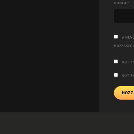
HONLAP
A NEV
HOZZÁSZÓ
NOTIF
NOTIF