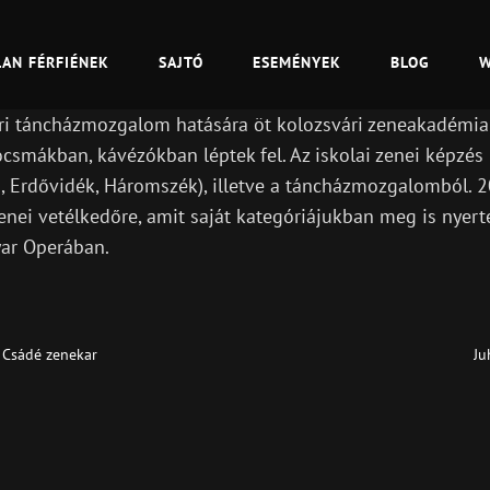
LAN FÉRFIÉNEK
SAJTÓ
ESEMÉNYEK
BLOG
W
i táncházmozgalom hatására öt kolozsvári zeneakadémiai h
csmákban, kávézókban léptek fel. Az iskolai zenei képzés
g, Erdővidék, Háromszék), illetve a táncházmozgalomból. 2
zenei vetélkedőre, amit saját kategóriájukban meg is nyer
ar Operában.
Csádé zenekar
Ju