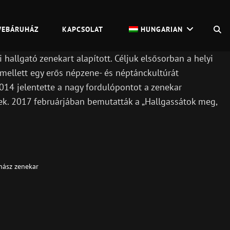
S
EBÁRUHÁZ
KAPCSOLAT
HUNGARIAN
allgató zenekart alapított. Céljuk elsősorban a helyi
 mellett egy erős népzene- és néptánckultúrát
014 jelentette a nagy fordulópontot a zenekar
tek. 2017 februárjában bemutatták a „Hallgassátok meg,
hász zenekar