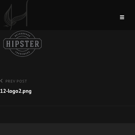
Bejegyzés
Previous
PREV POST
Post
12-logo2.png
navigáció