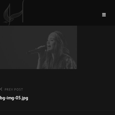
Bejegyzés
Previous
PREV POST
Post
bg-img-05.jpg
navigáció