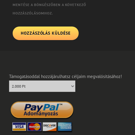
MENTÉSE A BÖNGÉSZŐBEN A KÖVETKEZŐ
HOZZÁSZÓLÁSOMHOZ.
Támogatásoddal hozzájárulhatsz céljaim megvalósításához!