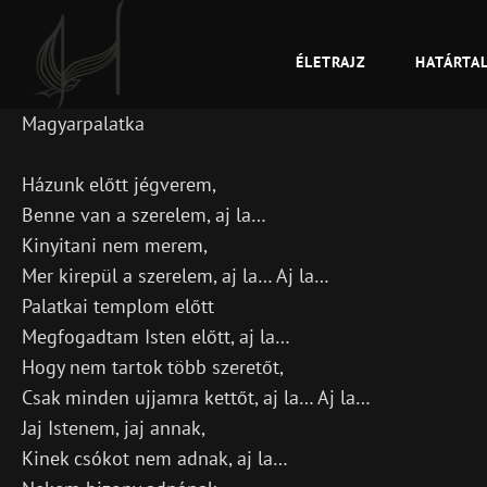
ÉLETRAJZ
HATÁRTA
GUBINECZ ÁKOS
Népdalénekes
Magyarpalatka
Házunk előtt jégverem,
Benne van a szerelem, aj la…
Kinyitani nem merem,
Mer­ kirepül a szerelem, aj la… Aj la…
Palatkai templom előtt
Megfogadtam Isten előtt, aj la…
Hogy nem tartok több szeretőt,
Csak minden ujjamra kettőt, aj la… Aj la…
Jaj Istenem, jaj annak,
Kinek csókot nem adnak, aj la…