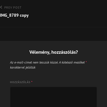
Bejegyzés
Previous
PREV POST
Post
IMG_8789 copy
navigáció
Vélemény, hozzászólás?
Az e-mail-címet nem tesszük közzé.
A kötelező mezőket
*
karakterrel jelöltük
HOZZÁSZÓLÁS
*