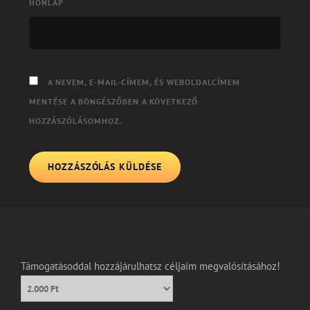
HONLAP
A NEVEM, E-MAIL-CÍMEM, ÉS WEBOLDALCÍMEM
MENTÉSE A BÖNGÉSZŐBEN A KÖVETKEZŐ
HOZZÁSZÓLÁSOMHOZ.
Támogatásoddal hozzájárulhatsz céljaim megvalósításához!