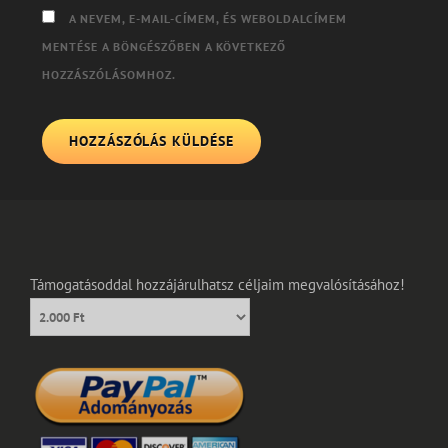
A NEVEM, E-MAIL-CÍMEM, ÉS WEBOLDALCÍMEM
MENTÉSE A BÖNGÉSZŐBEN A KÖVETKEZŐ
HOZZÁSZÓLÁSOMHOZ.
Támogatásoddal hozzájárulhatsz céljaim megvalósításához!