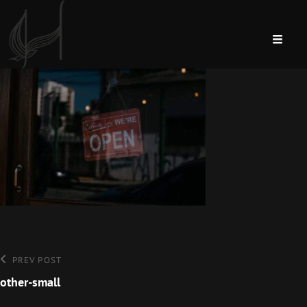
Bejegyzés
Previous
PREV POST
Post
other-small
navigáció