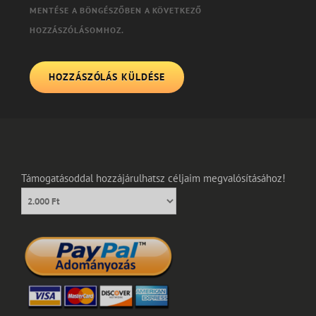
MENTÉSE A BÖNGÉSZŐBEN A KÖVETKEZŐ
HOZZÁSZÓLÁSOMHOZ.
Támogatásoddal hozzájárulhatsz céljaim megvalósításához!