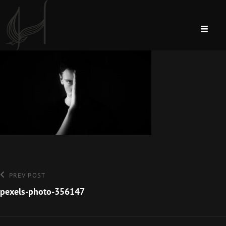
Bejegyzés
Previous
PREV POST
Post
pexels-photo-356147
navigáció