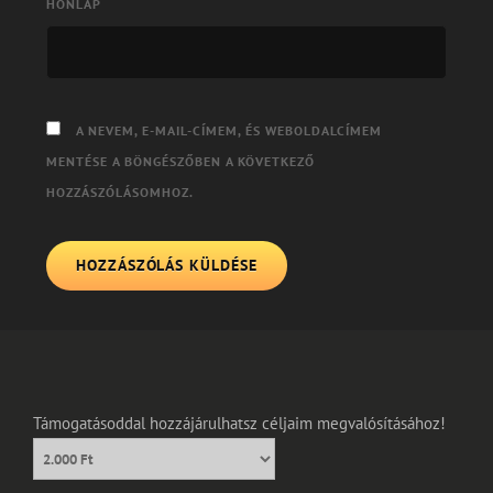
HONLAP
A NEVEM, E-MAIL-CÍMEM, ÉS WEBOLDALCÍMEM
MENTÉSE A BÖNGÉSZŐBEN A KÖVETKEZŐ
HOZZÁSZÓLÁSOMHOZ.
Támogatásoddal hozzájárulhatsz céljaim megvalósításához!