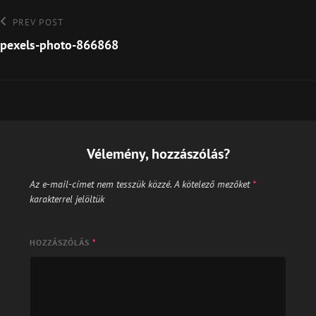
Bejegyzés
Previous
PREV POST
Post
pexels-photo-866868
navigáció
Vélemény, hozzászólás?
Az e-mail-címet nem tesszük közzé.
A kötelező mezőket
*
karakterrel jelöltük
HOZZÁSZÓLÁS
*