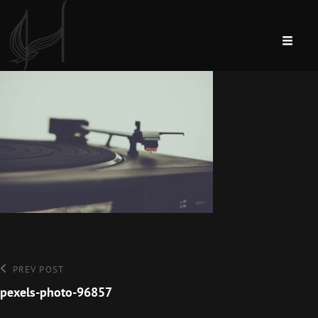
Bejegyzés
Previous
PREV POST
Post
pexels-photo-96857
navigáció