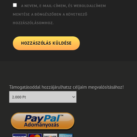
A NEVEM, E-MAIL-CÍMEM, ÉS WEBOLDALCÍMEM
MENTÉSE A BÖNGÉSZŐBEN A KÖVETKEZŐ
HOZZÁSZÓLÁSOMHOZ.
Támogatásoddal hozzájárulhatsz céljaim megvalósításához!