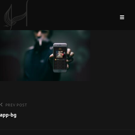
Bejegyzés
Previous
PREV POST
Post
app-bg
navigáció