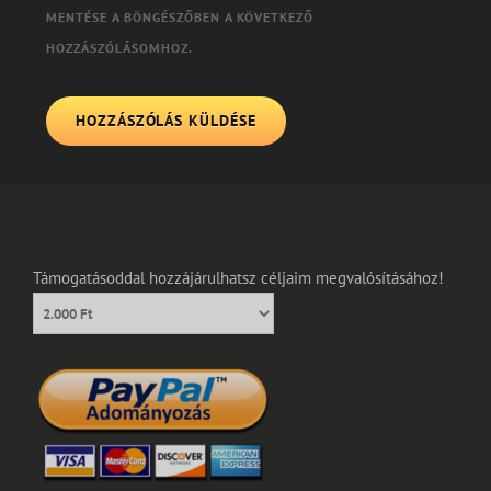
MENTÉSE A BÖNGÉSZŐBEN A KÖVETKEZŐ
HOZZÁSZÓLÁSOMHOZ.
Támogatásoddal hozzájárulhatsz céljaim megvalósításához!